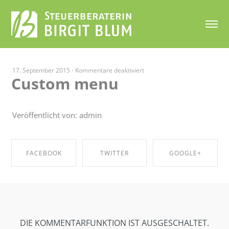
für
17. September 2015
-
Kommentare deaktiviert
Custom menu
Custom
menu
Veröffentlicht von: admin
FACEBOOK
TWITTER
GOOGLE+
SHARE ON
SHARE ON
SHARE ON
FACEBOOK
TWITTER
GOOGLE+
DIE KOMMENTARFUNKTION IST AUSGESCHALTET.