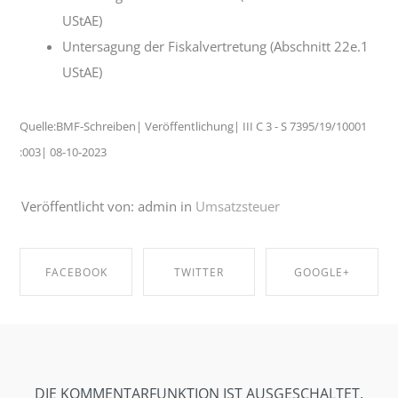
UStAE)
Untersagung der Fiskalvertretung (Abschnitt 22e.1
UStAE)
Quelle:BMF-Schreiben| Veröffentlichung| III C 3 - S 7395/19/10001
:003| 08-10-2023
Veröffentlicht von: admin in
Umsatzsteuer
FACEBOOK
TWITTER
GOOGLE+
SHARE ON
SHARE ON
SHARE ON
FACEBOOK
TWITTER
GOOGLE+
DIE KOMMENTARFUNKTION IST AUSGESCHALTET.