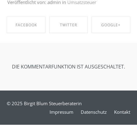
Veröffentlicht von: admin in
Umsatzsteuer
FACEBOOK
TWITTER
GOOGLE+
SHARE ON
SHARE ON
SHARE ON
FACEBOOK
TWITTER
GOOGLE+
DIE KOMMENTARFUNKTION IST AUSGESCHALTET.
© 2025 Birgit Blum Steuerberaterin
Impressum
Datenschutz
Kontakt