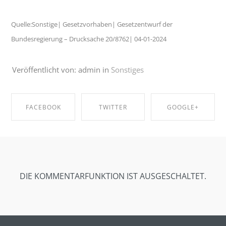
Quelle:Sonstige| Gesetzvorhaben| Gesetzentwurf der
Bundesregierung – Drucksache 20/8762| 04-01-2024
Veröffentlicht von: admin in
Sonstiges
FACEBOOK
TWITTER
GOOGLE+
SHARE ON
SHARE ON
SHARE ON
FACEBOOK
TWITTER
GOOGLE+
DIE KOMMENTARFUNKTION IST AUSGESCHALTET.