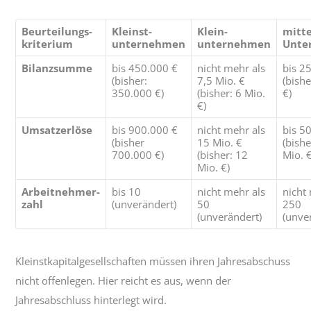
Beurteilungs-
Kleinst-
Klein-
mitt
kriterium
unternehmen
unternehmen
Unte
Bilanzsumme
bis 450.000 €
nicht mehr als
bis 2
(bisher:
7,5 Mio. €
(bishe
350.000 €)
(bisher: 6 Mio.
€)
€)
Umsatzerlöse
bis 900.000 €
nicht mehr als
bis 5
(bisher
15 Mio. €
(bishe
700.000 €)
(bisher: 12
Mio. €
Mio. €)
Arbeitnehmer-
bis 10
nicht mehr als
nicht
zahl
(unverändert)
50
250
(unverändert)
(unve
Kleinstkapitalgesellschaften müssen ihren Jahresabschuss
nicht offenlegen. Hier reicht es aus, wenn der
Jahresabschluss hinterlegt wird.