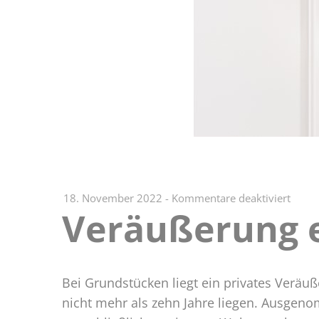
für
18. November 2022
-
Kommentare deaktiviert
Veräußerung 
Veräu
einer
eigen
Wohn
Bei Grundstücken liegt ein privates Verä
nicht mehr als zehn Jahre liegen. Ausgen