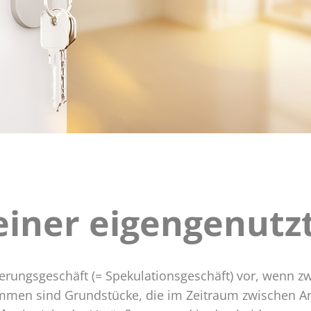
einer eigengenut
ßerung
genutzten
ung
ußerungsgeschäft (= Spekulationsgeschäft) vor, wenn
ommen sind Grundstücke, die im Zeitraum zwischen A