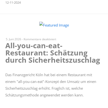
12-11-2024
für
5. Juni 2026
-
Kommentare deaktiviert
All-you-can-eat-
All-
Restaurant: Schätzung
you-
can-
durch Sicherheitszuschlag
eat-
Restaurant:
Schätzung
Das Finanzgericht Köln hat bei einem Restaurant mit
durch
einem "all-you-can-eat"-Konzept den Umsatz um einen
Sicherheitszuschlag
Sicherheitszuschlag erhöht. Fraglich ist, welche
Schätzungsmethode angewendet werden kann.