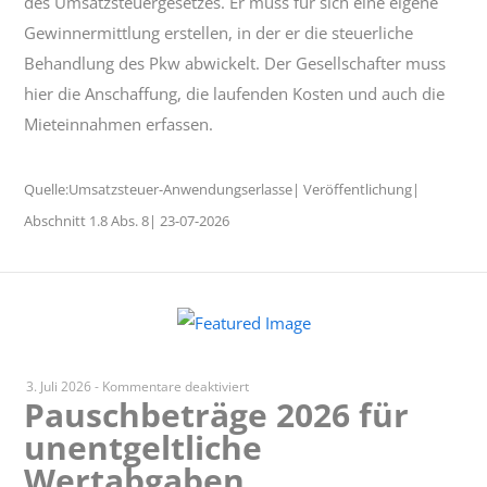
des Umsatzsteuergesetzes. Er muss für sich eine eigene
Gewinnermittlung erstellen, in der er die steuerliche
Behandlung des Pkw abwickelt. Der Gesellschafter muss
hier die Anschaffung, die laufenden Kosten und auch die
Mieteinnahmen erfassen.
Quelle:Umsatzsteuer-Anwendungserlasse| Veröffentlichung|
Abschnitt 1.8 Abs. 8| 23-07-2026
für
3. Juli 2026
-
Kommentare deaktiviert
Pauschbeträge 2026 für
Pauschbeträge
unentgeltliche
2026
für
Wertabgaben
unentgeltliche