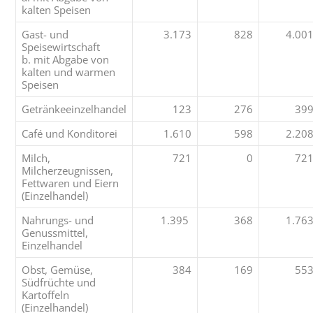
kalten Speisen
Gast- und
3.173
828
4.00
Speisewirtschaft
b. mit Abgabe von
kalten und warmen
Speisen
Getränkeeinzelhandel
123
276
39
Café und Konditorei
1.610
598
2.20
Milch,
721
0
72
Milcherzeugnissen,
Fettwaren und Eiern
(Einzelhandel)
Nahrungs- und
1.395
368
1.76
Genussmittel,
Einzelhandel
Obst, Gemüse,
384
169
55
Südfrüchte und
Kartoffeln
(Einzelhandel)