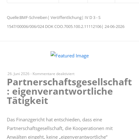
Quelle:BMF-Schreiben| Veröffentlichung| IV D 3 - S
1547/00006/006/024 DOK COO.7005.100.2.11112106| 24-06-2026
für
26. Juni 2026
-
Kommentare deaktiviert
Partnerschaftsgesellschaft
Partnerschaftsgesellschaft:
: eigenverantwortliche
eigenverantwortliche
Tätigkeit
Tätigkeit
Das Finanzgericht hat entschieden, dass eine
Partnerschaftsgesellschaft, die Kooperationen mit
Anwälten eingeht, keine „eigenverantwortliche“