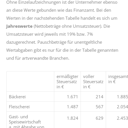
Ohne Einzelaufzeichnungen ist der Unternehmer ebenso
an diese Werte gebunden wie das Finanzamt. Bei den
Werten in der nachstehenden Tabelle handelt es sich um
Jahreswerte
(Nettobeträge ohne Umsatzsteuer). Die
Umsatzsteuer wird jeweils mit 19% bzw. 7%
dazugerechnet. Pauschbeträge für unentgeltliche
Wertabgaben gibt es nur für die in der Tabelle genannten
und für artverwandte Branchen.
ermäßigter
voller
insgesam
Steuersatz
Steuersatz
in €
in €
in €
Bäckerei
1.671
214
1.88
Fleischerei
1.487
567
2.05
Gast- und
1.824
629
2.45
Speisewirtschaft
a. mit Abgabe von