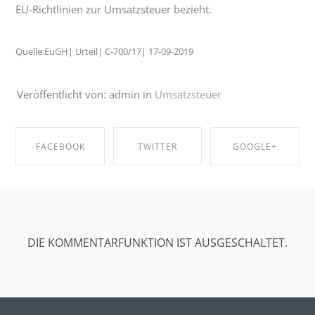
EU-Richtlinien zur Umsatzsteuer bezieht.
Quelle:EuGH| Urteil| C-700/17| 17-09-2019
Veröffentlicht von: admin in
Umsatzsteuer
FACEBOOK
TWITTER
GOOGLE+
SHARE ON
SHARE ON
SHARE ON
FACEBOOK
TWITTER
GOOGLE+
DIE KOMMENTARFUNKTION IST AUSGESCHALTET.