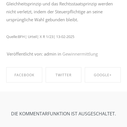
Gleichheitsprinzip und das Rechtsstaatsprinzip werden
nicht verletzt, indem der Steuerpflichtige an seine
ursprüngliche Wahl gebunden bleibt.
Quelle:BFH| Urteil| X R 1/23| 13-02-2025
Veröffentlicht von: admin in
Gewinnermittlung
FACEBOOK
TWITTER
GOOGLE+
SHARE ON
SHARE ON
SHARE ON
FACEBOOK
TWITTER
GOOGLE+
DIE KOMMENTARFUNKTION IST AUSGESCHALTET.