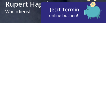
Rupert Hagebaum
Wachdienst
„Der Optimist irrt sich
genau so oft wie der
Pessimist, aber er hat viel
mehr Spass bei allem."
.
Mein Name ist Rupert Hagebaum